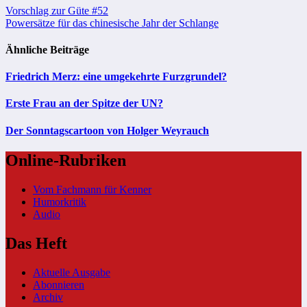
Beitragsnavigation
Vorschlag zur Güte #52
Powersätze für das chinesische Jahr der Schlange
Ähnliche Beiträge
Friedrich Merz: eine umgekehrte Furzgrundel?
Erste Frau an der Spitze der UN?
Der Sonntagscartoon von Holger Weyrauch
Online-Rubriken
Vom Fachmann für Kenner
Humorkritik
Audio
Das Heft
Aktuelle Ausgabe
Abonnieren
Archiv