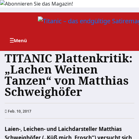
Zum
Inhalt
springen
TITANIC Plattenkritik:
„Lachen Weinen
Tanzen“ von Matthias
Schweighöfer
Feb. 10, 2017
Laien-, Leichen- und Laichdarsteller Matthias
Schweighöfer („Küß mich, Frosch“) versucht sich