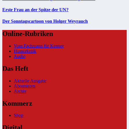
Erste Frau an der Spitze der UN?
Der Sonntagscartoon von Holger Weyrauch
Online-Rubriken
Vom Fachmann für Kenner
Humorkritik
Audio
Das Heft
Aktuelle Ausgabe
Abonnieren
Archiv
Kommerz
Shop
Digital