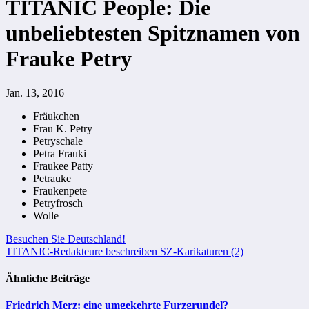
TITANIC People: Die
unbeliebtesten Spitznamen von
Frauke Petry
Jan. 13, 2016
Fräukchen
Frau K. Petry
Petryschale
Petra Frauki
Fraukee Patty
Petrauke
Fraukenpete
Petryfrosch
Wolle
Beitragsnavigation
Besuchen Sie Deutschland!
TITANIC-Redakteure beschreiben SZ-Karikaturen (2)
Ähnliche Beiträge
Friedrich Merz: eine umgekehrte Furzgrundel?