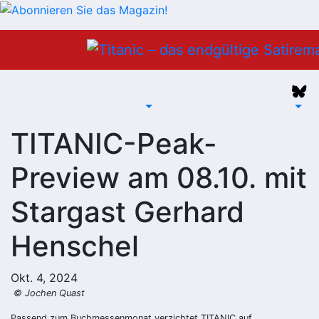
Zum
Inhalt
springen
TITANIC-Peak-
Preview am 08.10. mit
Stargast Gerhard
Henschel
Okt. 4, 2024
© Jochen Quast
Passend zum Buchmessenmonat verzichtet TITANIC auf