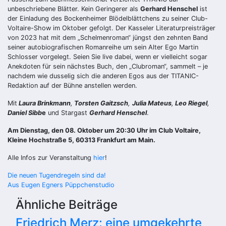
unbeschriebene Blätter. Kein Geringerer als
Gerhard Henschel
ist
der Einladung des Bockenheimer Blödelblättchens zu seiner Club-
Voltaire-Show im Oktober gefolgt. Der Kasseler Literaturpreisträger
von 2023 hat mit dem „Schelmenroman“ jüngst den zehnten Band
seiner autobiografischen Romanreihe um sein Alter Ego Martin
Schlosser vorgelegt. Seien Sie live dabei, wenn er vielleicht sogar
Anekdoten für sein nächstes Buch, den „Clubroman“, sammelt – je
nachdem wie dusselig sich die anderen Egos aus der TITANIC-
Redaktion auf der Bühne anstellen werden.
Mit
Laura Brinkmann
,
Torsten Gaitzsch
,
Julia Mateus
,
Leo Riegel
,
Daniel Sibb
e
und Stargast
Gerhard Henschel
.
Am Dienstag, den 08. Oktober um 20:30 Uhr im Club Voltaire,
Kleine Hochstraße 5, 60313 Frankfurt am Main.
Alle Infos zur Veranstaltung
hier
!
Beitragsnavigation
Die neuen Tugendregeln sind da!
Aus Eugen Egners Püppchenstudio
Ähnliche Beiträge
Friedrich Merz: eine umgekehrte