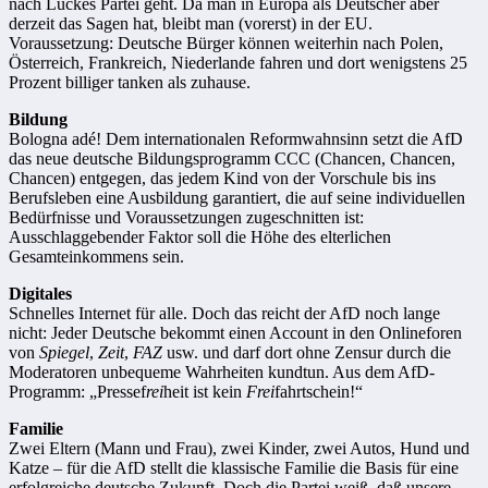
nach Luckes Partei geht. Da man in Europa als Deutscher aber
derzeit das Sagen hat, bleibt man (vorerst) in der EU.
Voraussetzung: Deutsche Bürger können weiterhin nach Polen,
Österreich, Frankreich, Niederlande fahren und dort wenigstens 25
Prozent billiger tanken als zuhause.
Bildung
Bologna adé! Dem internationalen Reformwahnsinn setzt die AfD
das neue deutsche Bildungsprogramm CCC (Chancen, Chancen,
Chancen) entgegen, das jedem Kind von der Vorschule bis ins
Berufsleben eine Ausbildung garantiert, die auf seine individuellen
Bedürfnisse und Voraussetzungen zugeschnitten ist:
Ausschlaggebender Faktor soll die Höhe des elterlichen
Gesamteinkommens sein.
Digitales
Schnelles Internet für alle. Doch das reicht der AfD noch lange
nicht: Jeder Deutsche bekommt einen Account in den Onlineforen
von
Spiegel
,
Zeit
,
FAZ
usw. und darf dort ohne Zensur durch die
Moderatoren unbequeme Wahrheiten kundtun. Aus dem AfD-
Programm: „Pressef
rei
heit ist kein
Frei
fahrtschein!“
Familie
Zwei Eltern (Mann und Frau), zwei Kinder, zwei Autos, Hund und
Katze – für die AfD stellt die klassische Familie die Basis für eine
erfolgreiche deutsche Zukunft. Doch die Partei weiß, daß unsere