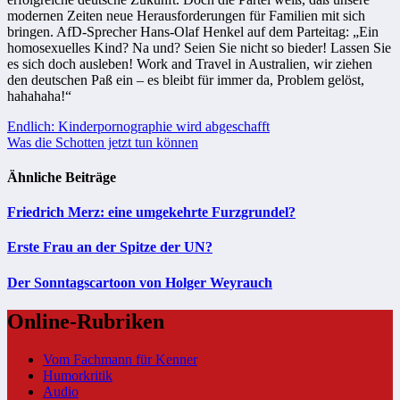
modernen Zeiten neue Herausforderungen für Familien mit sich
bringen. AfD-Sprecher Hans-Olaf Henkel auf dem Parteitag: „Ein
homosexuelles Kind? Na und? Seien Sie nicht so bieder! Lassen Sie
es sich doch ausleben! Work and Travel in Australien, wir ziehen
den deutschen Paß ein – es bleibt für immer da, Problem gelöst,
hahahaha!“
Beitragsnavigation
Endlich: Kinderpornographie wird abgeschafft
Was die Schotten jetzt tun können
Ähnliche Beiträge
Friedrich Merz: eine umgekehrte Furzgrundel?
Erste Frau an der Spitze der UN?
Der Sonntagscartoon von Holger Weyrauch
Online-Rubriken
Vom Fachmann für Kenner
Humorkritik
Audio