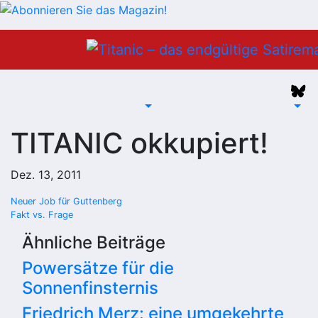
Zum
Inhalt
springen
TITANIC okkupiert!
Dez. 13, 2011
Beitragsnavigation
Neuer Job für Guttenberg
Fakt vs. Frage
Ähnliche Beiträge
Powersätze für die
Sonnenfinsternis
Friedrich Merz: eine umgekehrte