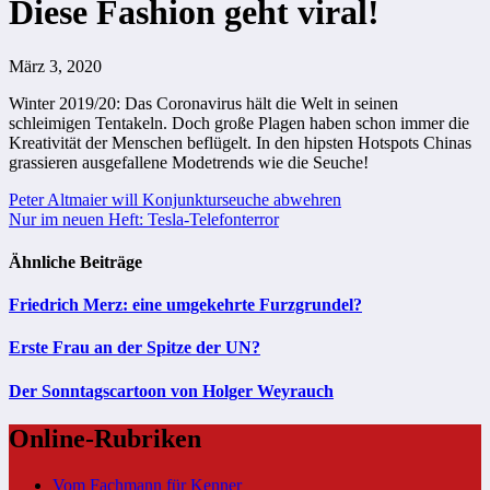
Diese Fashion geht viral!
März 3, 2020
Winter 2019/20: Das Coronavirus hält die Welt in seinen
schleimigen Tentakeln. Doch große Plagen haben schon immer die
Kreativität der Menschen beflügelt. In den hipsten Hotspots Chinas
grassieren ausgefallene Modetrends wie die Seuche!
Beitragsnavigation
Peter Altmaier will Konjunkturseuche abwehren
Nur im neuen Heft: Tesla-Telefonterror
Ähnliche Beiträge
Friedrich Merz: eine umgekehrte Furzgrundel?
Erste Frau an der Spitze der UN?
Der Sonntagscartoon von Holger Weyrauch
Online-Rubriken
Vom Fachmann für Kenner