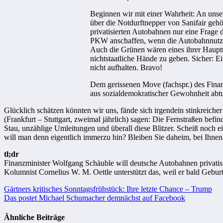
Beginnen wir mit einer Wahrheit: An unse
über die Notdurftnepper von Sanifair gehö
privatisierten Autobahnen nur eine Frage 
PKW anschaffen, wenn die Autobahnnutzun
Auch die Grünen wären eines ihrer Hauptth
nichtstaatliche Hände zu geben. Sicher: E
nicht aufhalten. Bravo!
Dem gerissenen Move (fachspr.) des Finan
aus sozialdemokratischer Gewohnheit abtun
Glücklich schätzen könnten wir uns, fände sich irgendein stinkreiche
(Frankfurt – Stuttgart, zweimal jährlich) sagen: Die Fernstraßen befin
Stau, unzählige Umleitungen und überall diese Blitzer. Scheiß noch ei
will man denn eigentlich immerzu hin? Bleiben Sie daheim, bei Ihnen
tl;dr
Finanzminister Wolfgang Schäuble will deutsche Autobahnen privati
Kolumnist Cornelius W. M. Oettle unterstützt das, weil er bald Geburt
Beitragsnavigation
Gärtners kritisches Sonntagsfrühstück: Ihre letzte Chance – Trump
Das postet Michael Schumacher demnächst auf Facebook
Ähnliche Beiträge