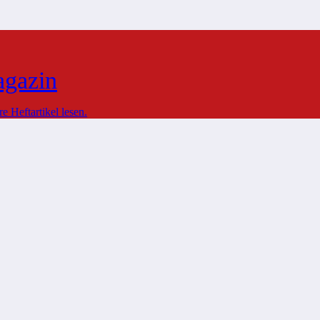
agazin
 Heftartikel lesen.