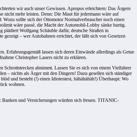
ichterten wir auch unser Gewissen. Apropos erleichtern: Das Ärgern
ise nicht mehr leisten. Denn: Die Maut für jedermann wäre auf
and: Wozu sollte sich der Ottomotor Normalverbraucher noch einen
limit wäre passé, die Macht der Automobil-Lobby sänke hurtig.
g plädiert Wolfgang Schäuble dafür, deutsche Straßen in
e gezeigt – wer Autobahnen errichtet, der läßt sich von Gesetzen
en. Erfahrungsgemäß lassen sich deren Einwände allerdings als Getue
ufnahme Christopher Lauers nicht zu erklären.
en Schrottstrecken abnimmt. Lassen Sie es sich von einem Vielfahrer
llen – nichts als Ärger mit den Dingern! Dazu gesellen sich ständiger
o blöd und besteht (!) einen Idiotentest, hähähähäh!) Überhaupt: Wo
brück wohnen.
ht: Banken und Versicherungen würden sich freuen. TITANIC-