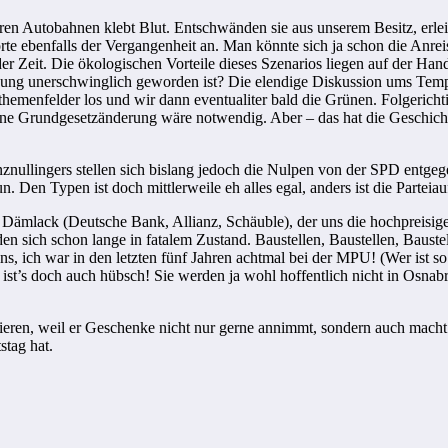
ren Autobahnen klebt Blut. Entschwänden sie aus unserem Besitz, erle
rte ebenfalls der Vergangenheit an. Man könnte sich ja schon die Anre
der Zeit. Die ökologischen Vorteile dieses Szenarios liegen auf der H
g unerschwinglich geworden ist? Die elendige Diskussion ums Tempo
emenfelder los und wir dann eventualiter bald die Grünen. Folgerichti
ine Grundgesetzänderung wäre notwendig. Aber – das hat die Geschicht
znullingers stellen sich bislang jedoch die Nulpen von der SPD entgeg
. Den Typen ist doch mittlerweile eh alles egal, anders ist die Parteia
r Dämlack (Deutsche Bank, Allianz, Schäuble), der uns die hochpreisig
den sich schon lange in fatalem Zustand. Baustellen, Baustellen, Bauste
ns, ich war in den letzten fünf Jahren achtmal bei der MPU! (Wer ist s
 ist’s doch auch hübsch! Sie werden ja wohl hoffentlich nicht in Osna
sieren, weil er Geschenke nicht nur gerne annimmt, sondern auch mac
stag hat.