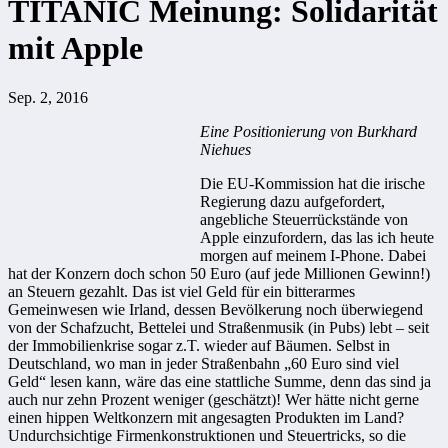
TITANIC Meinung: Solidarität
mit Apple
Sep. 2, 2016
Eine Positionierung von Burkhard
Niehues
Die EU-Kommission hat die irische
Regierung dazu aufgefordert,
angebliche Steuerrückstände von
Apple einzufordern, das las ich heute
morgen auf meinem I-Phone. Dabei
hat der Konzern doch schon 50 Euro (auf jede Millionen Gewinn!)
an Steuern gezahlt. Das ist viel Geld für ein bitterarmes
Gemeinwesen wie Irland, dessen Bevölkerung noch überwiegend
von der Schafzucht, Bettelei und Straßenmusik (in Pubs) lebt – seit
der Immobilienkrise sogar z.T. wieder auf Bäumen. Selbst in
Deutschland, wo man in jeder Straßenbahn „60 Euro sind viel
Geld“ lesen kann, wäre das eine stattliche Summe, denn das sind ja
auch nur zehn Prozent weniger (geschätzt)! Wer hätte nicht gerne
einen hippen Weltkonzern mit angesagten Produkten im Land?
Undurchsichtige Firmenkonstruktionen und Steuertricks, so die