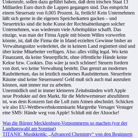
Unkenrufe, sollen dazu geführt haben, daß dem irischen Staat 13
Milliarden Euro durch die Lappen gegangen sind. Das entspricht
einem Steuersatz von 0,005 Prozent. Ja, freilich! Kein Unternehmen
läßt sich gerne in die eigenen Speicherkarten gucken – und
Steuertricks sind die hohe Kunst der Rechtsabteilungen solcher
Unternehmen, was wiederum viele Arbeitsplätze schafft. Das
einzige, was man der Firma Apple mit bösem Willen vorwerfen
könnte, ist, daß die Firma die in Irland erzielten Gewinne bisher an
Verwaltungssitze weiterleitet, die in keinem Land registriert sind und
über keine Mitarbeiter verfügen. Also: alles völlig legal. Wo kein
Finanzamt, da keine Steuerpflicht, ohne öffentliche Hände keine
Kekse bzw. Cookies. Das wäre ja noch schöner! Steuern fordern
von dort, wo keine Verwaltung besteht. Das grenzt an modernes
Raubrittertum, das ist letztlich modernes Raubrittertum. Steuerfreie
Räume sind keine Steueroasen! Geld muß sich auch mal ausruhen
können, statt immer nur zu arbeiten.
Unermüdlich und in immer kleineren Zeitabständen wirft Apple
neue Produkte auf den Markt, für die Mehrwertsteuer abzuführen
ist, was dem Konzern fast die Luft zum Atmen abschnürt. Schicken
wir also EU-Wettbewerbskommisarin Margrethe
Versager
Vestager
eine SMS: Hände weg von Apple! Schluß mit der Abzocke!
Beitragsnavigation
Was die Bürger Mecklenburg-Vorpommerns so machen (vor der
Landtagswahl am Sonntag)
TITANIC Musikkritik: „Advanced Chemistry“ von den Beginnern