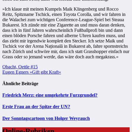
»Ich klaue mit meinen Kumpels Maik Klingenberg und Rocco
Reitz, Spitzname Tschick, einen Toyota Corolla, und wir fahren in
die Walachei zum wichtigen Conference-League-Spiel bei Steaua
Bukarest. Ich zünde mir eine Zigarette an und muss daran denken,
dass ich in fünf Jahren wahrscheinlich Fußballprofi bin und dann
einen blöden Porsche fahren und alberne Uhren kaufen muss, und
das zieht mir irgendwie komplett den Stecker. Ich setze Maik und
Tschick vor der Arena Națională in Bukarest ab, fahre spornstreichs
nach Zürich und schwöre mir, dass ich statt Grasshopper einfach nur
Grass oder so jemand werde, das wäre doch auch megakrass.«
Beitragsnavigation
Obacht, Oettle #15
Eugen Egners »Gift gibt Kraft«
Ähnliche Beiträge
Friedrich Merz: eine umgekehrte Furzgrundel?
Erste Frau an der Spitze der UN?
Der Sonntagscartoon von Holger Weyrauch
Online-Rubriken