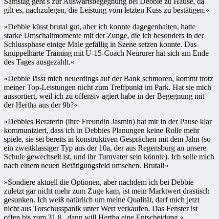
Samstag geht’s zur Auswärtsbegegnung bei Debbie zu Hause, da
gilt es, nachzulegen, die Leistung vom letzten Kuss zu bestätigen.«
»Debbie küsst brutal gut, aber ich konnte dagegenhalten, hatte
starke Umschaltmomente mit der Zunge, die ich besonders in der
Schlussphase einige Male gefällig in Szene setzen konnte. Das
knüppelharte Training mit U-15-Coach Neururer hat sich am Ende
des Tages ausgezahlt.«
»Debbie lässt mich neuerdings auf der Bank schmoren, kommt trotz
meiner Top-Leistungen nicht zum Treffpunkt im Park. Hat sie mich
aussortiert, weil ich zu offensiv agiert habe in der Begegnung mit
der Hertha aus der 9b?«
»Debbies Beraterin (ihre Freundin Jasmin) hat mir in der Pause klar
kommuniziert, dass ich in Debbies Planungen keine Rolle mehr
spiele, sie sei bereits in konstruktiven Gesprächen mit dem Jahn (so
ein zweitklassiger Typ aus der 10a, der aus Regensburg an unsere
Schule gewechselt ist, und ihr Turnvater sein könnte). Ich solle mich
nach einem neuen Betätigungsfeld umsehen. Brutal!«
»Sondiere aktuell die Optionen, aber nachdem ich bei Debbie
zuletzt gar nicht mehr zum Zuge kam, ist mein Marktwert drastisch
gesunken. Ich weiß natürlich um meine Qualität, darf mich jetzt
nicht aus Torschusspanik unter Wert verkaufen. Das Fenster ist
offen bis zum 31.8., dann will Hertha eine Entscheidung.«