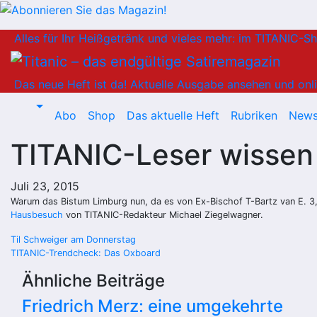
Zum
Alles für Ihr Heißgetränk und vieles mehr: im TITANIC-S
Inhalt
springen
Das neue Heft ist da!
Aktuelle Ausgabe ansehen und onli
Abo
Shop
Das aktuelle Heft
Rubriken
News
TITANIC-Leser wissen
Juli 23, 2015
Warum das Bistum Limburg nun, da es von Ex-Bischof T-Bartz van E. 3,
Hausbesuch
von TITANIC-Redakteur Michael Ziegelwagner.
Beitragsnavigation
Til Schweiger am Donnerstag
TITANIC-Trendcheck: Das Oxboard
Ähnliche Beiträge
Friedrich Merz: eine umgekehrte