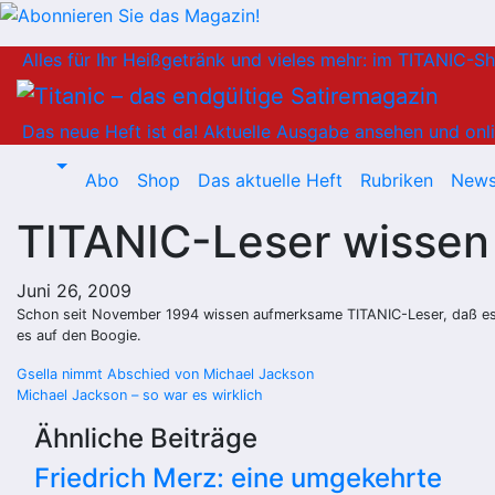
Zum
Alles für Ihr Heißgetränk und vieles mehr: im TITANIC-S
Inhalt
springen
Das neue Heft ist da!
Aktuelle Ausgabe ansehen und onli
Abo
Shop
Das aktuelle Heft
Rubriken
News
TITANIC-Leser wissen
Juni 26, 2009
Schon seit November 1994 wissen aufmerksame TITANIC-Leser, daß es 
es auf den Boogie.
Beitragsnavigation
Gsella nimmt Abschied von Michael Jackson
Michael Jackson – so war es wirklich
Ähnliche Beiträge
Friedrich Merz: eine umgekehrte