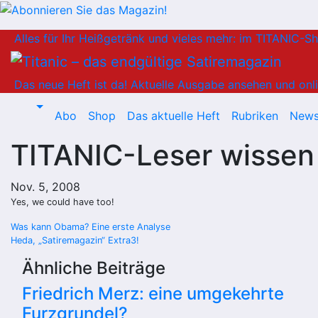
Zum
Alles für Ihr Heißgetränk und vieles mehr: im TITANIC-S
Inhalt
springen
Das neue Heft ist da!
Aktuelle Ausgabe ansehen und onli
Abo
Shop
Das aktuelle Heft
Rubriken
News
TITANIC-Leser wissen
Nov. 5, 2008
Yes, we
could have
too!
Beitragsnavigation
Was kann Obama? Eine erste Analyse
Heda, „Satiremagazin“ Extra3!
Ähnliche Beiträge
Friedrich Merz: eine umgekehrte
Furzgrundel?