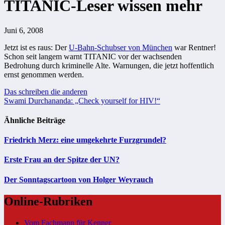
TITANIC-Leser wissen mehr
Juni 6, 2008
Jetzt ist es raus: Der
U-Bahn-Schubser von München
war Rentner!
Schon seit langem warnt TITANIC vor der wachsenden
Bedrohung
durch kriminelle Alte
. Warnungen, die jetzt hoffentlich
ernst genommen werden.
Beitragsnavigation
Das schreiben die anderen
Swami Durchananda: „Check yourself for HIV!“
Ähnliche Beiträge
Friedrich Merz: eine umgekehrte Furzgrundel?
Erste Frau an der Spitze der UN?
Der Sonntagscartoon von Holger Weyrauch
Online-Rubriken
Vom Fachmann für Kenner