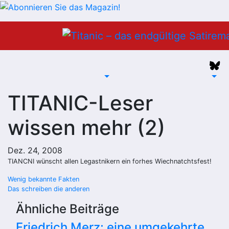
Zum
Inhalt
springen
TITANIC-Leser
wissen mehr (2)
Dez. 24, 2008
TIANCNI wünscht allen Legastnikern ein forhes Wiechnatchtsfest!
Beitragsnavigation
Wenig bekannte Fakten
Das schreiben die anderen
Ähnliche Beiträge
Friedrich Merz: eine umgekehrte