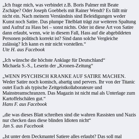
„Ich frage mich, was verbindet z.B. Boris Palmer mit Beate
Zschäpe? Oder Joseph Goebbels mit Rainer Wendt? Es fällt mir
nicht ein. Nach meinem Verständnis sind Beleidigungen weder
Kunst noch Satire. Das plumpe Titelblatt trägt zur weiteren Spaltung
und Aufruf zu Hass bei – sonst nichts. Oder ist diese Art von Satire
dann erlaubt, wenn, wie in diesem Fall, Hass auf die abgebildeten
Personen politisch korrekt ist? Sind dann solche Vergleiche
zulässig? Ich kann es mir nicht vorstellen.“
Ute H. aus Facebook
„Ich wünsche die höchste Anklage für Deutschland“
Michaela S.-S., Leserin der „Kronen-Zeitung“
„WENN PSYCHISCH KRANKE AUF SATIRE MACHEN.
Weder Satire noch komisch, abartig und pervers. Ihr von der Titanic
outet Euch als typische Zeitgeistkollaborateure und
Mainstreamschranzen. Das Magazin ist nicht mal als Unterlage zum
Kartoffelschälen gut.“
Hans F. aus Facebook
„die was dieses Blatt schreiben sind die wahren Rassisten und Nazis
nur checken dass diese blinden Idioten nicht“
Jan S. aus Facebook
„Ist unter dem Deckmantel Satiere alles erlaubt? Das soll mal