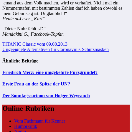
jemand aus dem Volk machen, wird er verhaftet. Nicht mal ein
Nummerntaferl mit bestimmten Zahlen darf ich haben obwohl es
mein Geburtstag ist. Unglaublich!“
Heute.at-Leser „Kurt“
„Dieter Nuhr fehlt :-D“
Mandakini G., Facebook-Topfan
Beitragsnavigation
TITANIC Classic vom 09.08.2013
Ungeeignete Alternativen für Coronavirus-Schutzmasken
Ähnliche Beiträge
Friedrich Merz: eine umgekehrte Furzgrundel?
Erste Frau an der Spitze der UN?
Der Sonntagscartoon von Holger Weyrauch
Online-Rubriken
Vom Fachmann für Kenner
Humorkritik
Audio