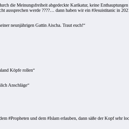
ber durch die Meinungsfreiheit abgedeckte Karikatur, keine Enthauptung
cht aussprechen werde ????… dann haben wir ein #Jesuistitanic in 202
einer neunjährigen Gattin Aischa. Traut euch!“
hland Köpfe rollen“
nlich Anschläge“
t dem #Propheten und dem #Islam erlauben, dann säße der Kopf sehr lo