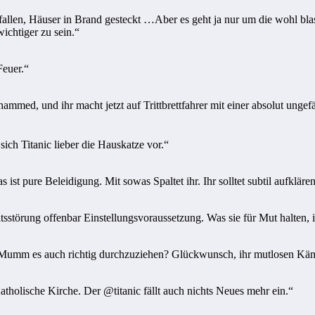
en, Häuser in Brand gesteckt …Aber es geht ja nur um die wohl blasp
ichtiger zu sein.“
Feuer.“
ed, und ihr macht jetzt auf Trittbrettfahrer mit einer absolut ungefä
ich Titanic lieber die Hauskatze vor.“
s ist pure Beleidigung. Mit sowas Spaltet ihr. Ihr solltet subtil aufklären
tsstörung offenbar Einstellungsvoraussetzung. Was sie für Mut halten, i
Mumm es auch richtig durchzuziehen? Glückwunsch, ihr mutlosen Kämpf
tholische Kirche. Der @titanic fällt auch nichts Neues mehr ein.“