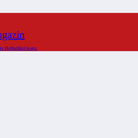
agazin
 Heftartikel lesen.