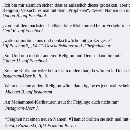
„Ich bin mir ziemlich sicher, dass es anlässlich dieser grotesken, a
Religion).Versucht es mal mit dem „Propheten“, dessen Namen ich ni
Danou B. auf Facebook
„Und auf dem nächsten Titelblatt bitte Mohammed beim Verkehr mit s
Gerd K. auf Facebook
„woke-opportunismus und denkschwäche mit großer geste“
Ulf Poschardt, „Welt“-Geschäftsführer und -Chefredakteur
„So. Und nun mit der anderen Religion und Deutschland brennt.“
Gübter H. auf Facebook
„So eine Karikatur wäre beim Islam undenkbar, da würden in Deutsc
Instagram-User b._h._b.
„Wenn das eine andere Religion wäre, dann hgäbe es jetzt wahrschei
Michael B. auf Instagram
„An Mohammed-Karikaturen traut ihr Feiglinge euch nicht ran“
Instagram-User J.
“Feigheit hat einen neuen Namen: #Titanic! Sollten sie sich mal mi
Georg Pazderski, AfD-Fraktion Berlin