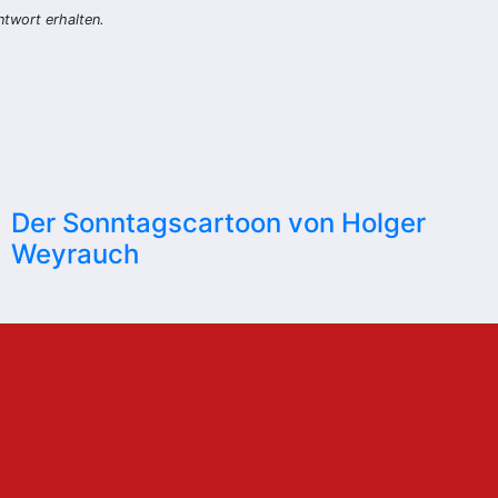
twort erhalten.
Der Sonntagscartoon von Holger
Weyrauch