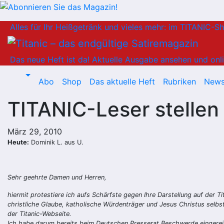
Zum
Alles für Ihr Heißgetränk und vieles mehr: im TITANIC-S
Inhalt
springen
Das neue Heft ist da!
Aktuelle Ausgabe ansehen und onli
Abo
Shop
Das aktuelle Heft
Rubriken
News
TITANIC-Leser stellen 
März 29, 2010
Heute:
Dominik L. aus U.
Sehr geehrte Damen und Herren,
hiermit protestiere ich aufs Schärfste gegen Ihre Darstellung auf der T
christliche Glaube, katholische Würdenträger und Jesus Christus selbst 
der Titanic-Webseite.
Ich habe darum bereits beim Deutschen Presserat Beschwerde eingerei