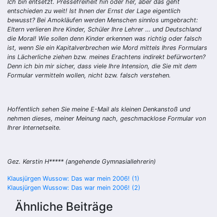
Ich bin entsetzt. Pressefreiheit hin oder her, aber das geht
entschieden zu weit! Ist Ihnen der Ernst der Lage eigentlich
bewusst? Bei Amokläufen werden Menschen sinnlos umgebracht:
Eltern verlieren Ihre Kinder, Schüler Ihre Lehrer … und Deutschland
die Moral! Wie sollen denn Kinder erkennen was richtig oder falsch
ist, wenn Sie ein Kapitalverbrechen wie Mord mittels Ihres Formulars
ins Lächerliche ziehen bzw. meines Erachtens indirekt befürworten?
Denn ich bin mir sicher, dass viele Ihre Intension, die Sie mit dem
Formular vermitteln wollen, nicht bzw. falsch verstehen.
Hoffentlich sehen Sie meine E-Mail als kleinen Denkanstoß und
nehmen dieses, meiner Meinung nach, geschmacklose Formular von
Ihrer Internetseite.
Gez. Kerstin H***** (angehende Gymnasiallehrerin)
Beitragsnavigation
Klausjürgen Wussow: Das war mein 2006! (1)
Klausjürgen Wussow: Das war mein 2006! (2)
Ähnliche Beiträge