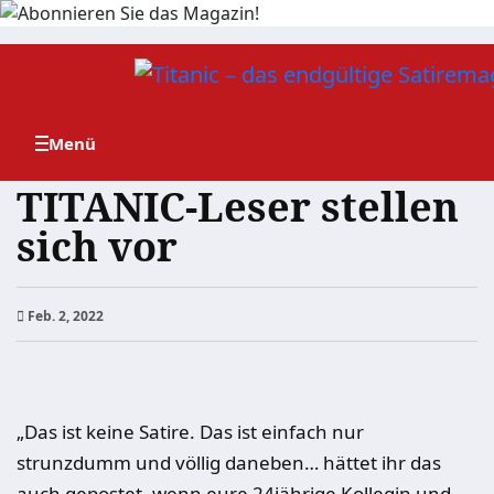
Zum
Inhalt
springen
TITANIC-Leser stellen
sich vor
Feb. 2, 2022
„Das ist keine Satire. Das ist einfach nur
strunzdumm und völlig daneben… hättet ihr das
auch gepostet, wenn eure 24jährige Kollegin und