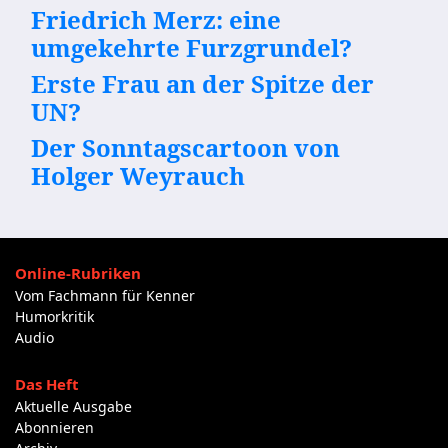
Friedrich Merz: eine
umgekehrte Furzgrundel?
Erste Frau an der Spitze der
UN?
Der Sonntagscartoon von
Holger Weyrauch
Online-Rubriken
Vom Fachmann für Kenner
Humorkritik
Audio
Das Heft
Aktuelle Ausgabe
Abonnieren