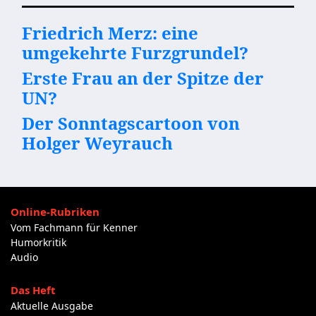
Friedrich Merz: eine
umgekehrte Furzgrundel?
Erste Frau an der Spitze der
UN?
Der Sonntagscartoon von
Holger Weyrauch
Online-Rubriken
Vom Fachmann für Kenner
Humorkritik
Audio
Das Heft
Aktuelle Ausgabe