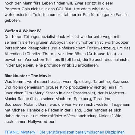
noch den Mann fürs Leben finden will. Zwar spritzt in dieser
Popcorn-Gala nicht nur das CGI-Blut, trotzdem wird dank
wohldosiertem Toilettenhumor stahlharter Fun für die ganze Familie
geboten.
Waffen & Weiber IV
Der hippe Tötungsspezialist Jack Milz ist wieder unterwegs mit
seinem frisierten grünen Bobbycar, der nymphomanisch-orthodoxen
Persephone Pissapoulos und einfallsreichem Folterwerkzeug, um das
Abendland (Charlize Theron) vor dem Bösen (Arthouse-Kino) zu
bewahren. Wer schon Teil I bis III toll fand, dürfte auch diesmal nicht
in der Lage sein, eine profunde Kritik zu artikulieren.
Blockbuster – The Movie
Was kommt wohl dabei heraus, wenn Spielberg, Tarantino, Scorsese
und Nolan gemeinsam großes Kino produzieren? Richtig, ein Film
über einen Film (Meryl Streep in einer Paraderolle), der in Mobster-
Manier Rache übt an seinen Machern (Spielberg, Tarantino,
Scorsese, Nolan). Denn, was die vier Herren nicht wußten: Insgeheim
hat Michael Haneke die Fäden in der Hand. Oder handelt es sich
dabei doch nur um eine raffinierte Verschachtelung Nolans? Wie
auch immer: Hollywood pur!
Beitragsnavigation
TITANIC Mystery – Die verstörendsten paralympischen Disziplinen