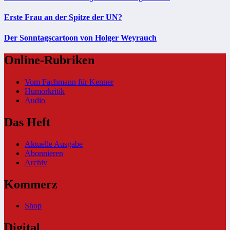
Erste Frau an der Spitze der UN?
Der Sonntagscartoon von Holger Weyrauch
Online-Rubriken
Vom Fachmann für Kenner
Humorkritik
Audio
Das Heft
Aktuelle Ausgabe
Abonnieren
Archiv
Kommerz
Shop
Digital