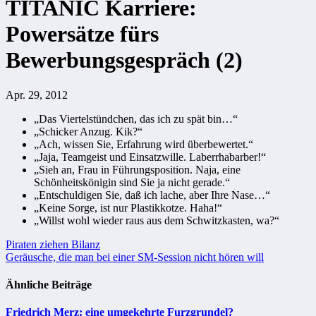
TITANIC Karriere:
Powersätze fürs
Bewerbungsgespräch (2)
Apr. 29, 2012
„Das Viertelstündchen, das ich zu spät bin…“
„Schicker Anzug. Kik?“
„Ach, wissen Sie, Erfahrung wird überbewertet.“
„Jaja, Teamgeist und Einsatzwille. Laberrhabarber!“
„Sieh an, Frau in Führungsposition. Naja, eine
Schönheitskönigin sind Sie ja nicht gerade.“
„Entschuldigen Sie, daß ich lache, aber Ihre Nase…“
„Keine Sorge, ist nur Plastikkotze. Haha!“
„Willst wohl wieder raus aus dem Schwitzkasten, wa?“
Beitragsnavigation
Piraten ziehen Bilanz
Geräusche, die man bei einer SM-Session nicht hören will
Ähnliche Beiträge
Friedrich Merz: eine umgekehrte Furzgrundel?