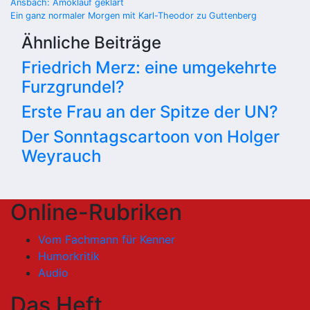
Beitragsnavigation
Ansbach: Amoklauf geklärt
Ein ganz normaler Morgen mit Karl-Theodor zu Guttenberg
Ähnliche Beiträge
Friedrich Merz: eine umgekehrte
Furzgrundel?
Erste Frau an der Spitze der UN?
Der Sonntagscartoon von Holger
Weyrauch
Online-Rubriken
Vom Fachmann für Kenner
Humorkritik
Audio
Das Heft