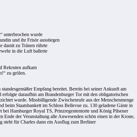
t“ unterbrochen wurde
ndin und ihr Frisör ausstiegen
e damit zu Tränen rührte
wehr in die Luft ballerte
nd Rekruten aufkam
n!“ zu grölen.
n standesgemäßer Empfang bereitet. Bereits bei seiner Ankunft am
ll erfolgte daraufhin am Brandenburger Tor mit den obligatorischen
erzichtet wurde. Missbilligende Zwischenrufe aus der Menschenmenge
d beim Staatsbankett im Schloss Bellevue zu. 130 geladene Gäste in
et bei Hamburger Royal TS, Prinzregententorte und König Pilsener
am Ende der Veranstaltung alle Anwesenden schön einen in der Krone,
g steht für Charles dann ein Ausflug zum Berliner