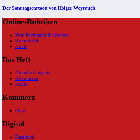
Der Sonntagscartoon von Holger Weyrauch
Online-Rubriken
Vom Fachmann für Kenner
Humorkritik
Audio
Das Heft
Aktuelle Ausgabe
Abonnieren
Archiv
Kommerz
Shop
Digital
Facebook