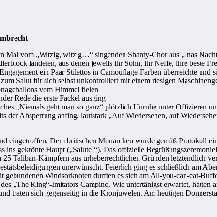
ambrecht
en Mal vom „Witzig, witzig…“ singenden Shanty-Chor aus „Inas Nach
lock landeten, aus denen jeweils ihr Sohn, ihr Neffe, ihre beste Freu
gagement ein Paar Stilettos in Camouflage-Farben überreichte und si
um Salut für sich selbst unkontrolliert mit einem riesigen Maschinenge
ionageballons vom Himmel fielen
der Rede die erste Fackel ausging
hes „Niemals geht man so ganz“ plötzlich Unruhe unter Offizieren u
ts der Absperrung anfing, lautstark „Auf Wiedersehen, auf Wiedersehe
hland eingetroffen. Dem britischen Monarchen wurde gemäß Protokoll ei
uss ins gekrönte Haupt („Salute!“). Das offizielle Begrüßungszeremonie
on 25 Taliban-Kämpfern aus urheberrechtlichen Gründen letztendlich v
ätsbeleidigungen unerwünscht. Feierlich ging es schließlich am Aben
it gebundenen Windsorknoten durften es sich am All-you-can-eat-Buff
des „The King“-Imitators Campino. Wie untertänigst erwartet, hatten 
und traten sich gegenseitig in die Kronjuwelen. Am heutigen Donnersta