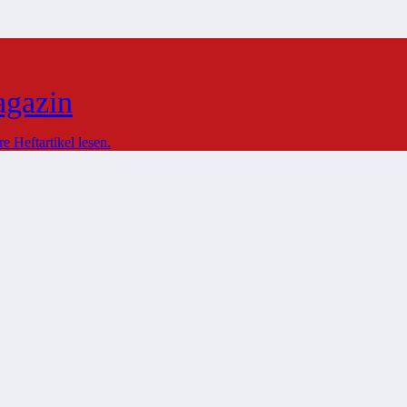
agazin
 Heftartikel lesen.