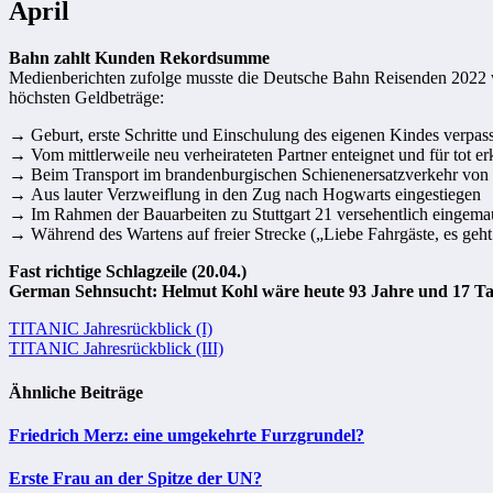
April
Bahn zahlt Kunden Rekordsumme
Medienberichten zufolge musste die Deutsche Bahn Reisenden 2022 
höchsten Geldbeträge:
→ Geburt, erste Schritte und Einschulung des eigenen Kindes verpass
→
Vom mittlerweile neu verheirateten Partner enteignet und für tot e
→
Beim Transport im brandenburgischen Schienenersatzverkehr von d
→
Aus lauter Verzweiflung in den Zug nach Hogwarts eingestiegen
→
Im Rahmen der Bauarbeiten zu Stuttgart 21 versehentlich eingem
→
Während des Wartens auf freier Strecke („Liebe Fahrgäste, es geht 
Fast richtige Schlagzeile (20.04.)
German Sehnsucht: Helmut Kohl wäre heute 93 Jahre und 17 Ta
Beitragsnavigation
TITANIC Jahresrückblick (I)
TITANIC Jahresrückblick (III)
Ähnliche Beiträge
Friedrich Merz: eine umgekehrte Furzgrundel?
Erste Frau an der Spitze der UN?