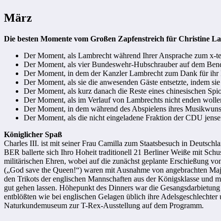
März
Die besten Momente vom Großen Zapfenstreich für Christine L
Der Moment, als Lambrecht während Ihrer Ansprache zum x-t
Der Moment, als vier Bundeswehr-Hubschrauber auf dem Bendlerb
Der Moment, in dem der Kanzler Lambrecht zum Dank für ihr En
Der Moment, als sie die anwesenden Gäste entsetzte, indem sie z
Der Moment, als kurz danach die Reste eines chinesischen Sp
Der Moment, als im Verlauf von Lambrechts nicht enden wollen
Der Moment, in dem während des Abspielens ihres Musikwunsc
Der Moment, als die nicht eingeladene Fraktion der CDU jensei
Königlicher Spaß
Charles III. ist mit seiner Frau Camilla zum Staatsbesuch in Deutsc
BER ballerte sich Ihro Hoheit traditionell 21 Berliner Weiße mit Sch
militärischen Ehren, wobei auf die zunächst geplante Erschießung v
(„God save the Queen!“) waren mit Ausnahme von angebrachten Majest
den Trikots der englischen Mannschaften aus der Königsklasse und m
gut gehen lassen. Höhepunkt des Dinners war die Gesangsdarbietung 
entblößten wie bei englischen Gelagen üblich ihre Adelsgeschlechter 
Naturkundemuseum zur T-Rex-Ausstellung auf dem Programm.