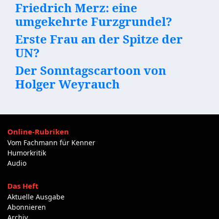
Friedrich Merz: eine
umgekehrte Furzgrundel?
Erste Frau an der Spitze der
UN?
Der Sonntagscartoon von
Holger Weyrauch
Online-Rubriken
Vom Fachmann für Kenner
Humorkritik
Audio
Das Heft
Aktuelle Ausgabe
Abonnieren
Archiv