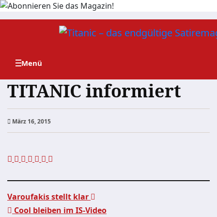
Zum
Inhalt
springen
TITANIC informiert
März 16, 2015
Varoufakis stellt klar
Cool bleiben im IS-Video