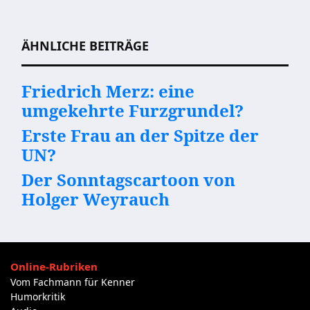
Beitragsnavigation
ÄHNLICHE BEITRÄGE
Friedrich Merz: eine
umgekehrte Furzgrundel?
Erste Frau an der Spitze der
UN?
Der Sonntagscartoon von
Holger Weyrauch
Online-Rubriken
Vom Fachmann für Kenner
Humorkritik