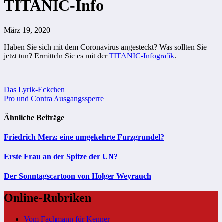
TITANIC-Info
März 19, 2020
Haben Sie sich mit dem Coronavirus angesteckt? Was sollten Sie
jetzt tun? Ermitteln Sie es mit der
TITANIC-Infografik
.
Beitragsnavigation
Das Lyrik-Eckchen
Pro und Contra Ausgangssperre
Ähnliche Beiträge
Friedrich Merz: eine umgekehrte Furzgrundel?
Erste Frau an der Spitze der UN?
Der Sonntagscartoon von Holger Weyrauch
Online-Rubriken
Vom Fachmann für Kenner