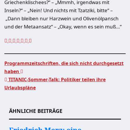
Griechenklischees?“ – „Mmmh, irgendwas mit
Inseln?“ – „Nein! Und nichts mit Tzatziki, bitte“ –
„Dann bleiben nur Harzwein und Olivenölpansch
und der Metaansatz“ – „Okay, wenn es sein muß…“
Programmzeitschriften, die sich nicht durchgesetzt
haben
Beitragsnavigation
TITANIC-Sommer-Talk: Politiker teilen ihre
Urlaubspläne
ÄHNLICHE BEITRÄGE
Friedrich Merz: eine