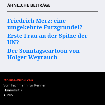
ÄHNLICHE BEITRÄGE
Friedrich Merz: eine
umgekehrte Furzgrundel?
Erste Frau an der Spitze der
UN?
Der Sonntagscartoon von
Holger Weyrauch
Online-Rubriken
Vom Fachmann für Kenner
Humorkritik
Audio