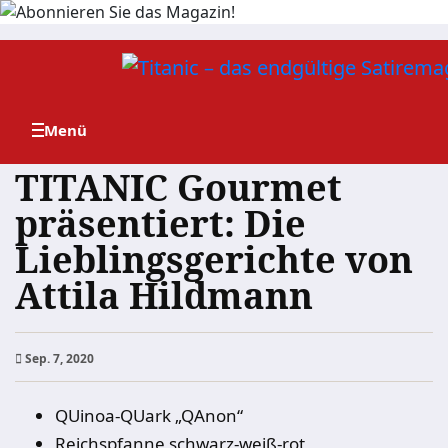
Zum
Inhalt
springen
TITANIC Gourmet
präsentiert: Die
Lieblingsgerichte von
Attila Hildmann
Sep. 7, 2020
QUinoa-QUark „QAnon“
Reichspfanne schwarz-weiß-rot