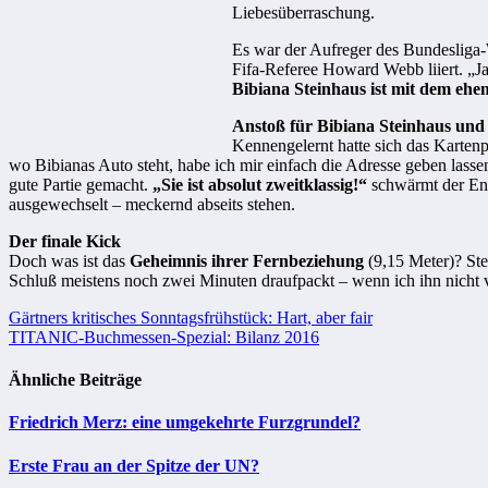
Liebesüberraschung.
Es war der Aufreger des Bundesliga
Fifa-Referee Howard Webb liiert. „J
Bibiana Steinhaus ist mit dem ehe
Anstoß für Bibiana Steinhaus un
Kennengelernt hatte sich das Kartenp
wo Bibianas Auto steht, habe ich mir einfach die Adresse geben lasse
gute Partie gemacht.
„Sie ist absolut zweitklassig!“
schwärmt der Eng
ausgewechselt – meckernd abseits stehen.
Der finale Kick
Doch was ist das
Geheimnis ihrer Fernbeziehung
(9,15 Meter)? Ste
Schluß meistens noch zwei Minuten draufpackt – wenn ich ihn nicht 
Beitragsnavigation
Gärtners kritisches Sonntagsfrühstück: Hart, aber fair
TITANIC-Buchmessen-Spezial: Bilanz 2016
Ähnliche Beiträge
Friedrich Merz: eine umgekehrte Furzgrundel?
Erste Frau an der Spitze der UN?