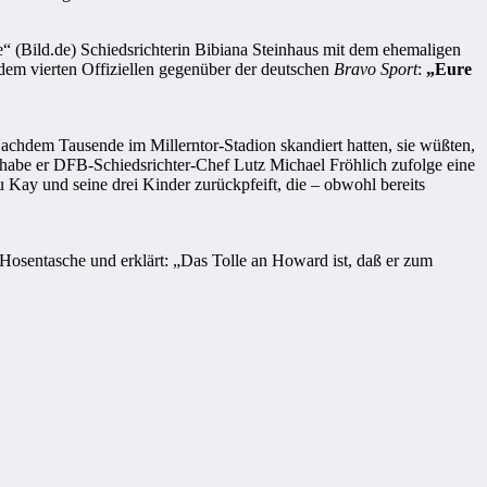
e“ (Bild.de) Schiedsrichterin Bibiana Steinhaus mit dem ehemaligen
dem vierten Offiziellen gegenüber der deutschen
Bravo Sport
:
„Eure
Nachdem Tausende im Millerntor-Stadion skandiert hatten, sie wüßten,
e habe er DFB-Schiedsrichter-Chef Lutz Michael Fröhlich zufolge eine
ay und seine drei Kinder zurückpfeift, die – obwohl bereits
r Hosentasche und erklärt: „Das Tolle an Howard ist, daß er zum