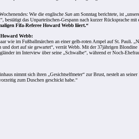
-Wochenendes: Wie die englische
Sun
am Sonntag berichtete, ist „unser
a“, bestätigt das Unparteiischen-Gespann nach kurzer Rücksprache mit 
maligen Fifa-Referee Howard Webb liiert.“
d Howard Webb:
aar wie im Fußballmärchen an einer gelb-roten Ampel auf St. Pauli. „
n und dort auf sie gewartet“, verrät Webb. Mit der 37jährigen Blondin
länder im Interview über seine „Schwalbe“, während er Noch-Ehefrau K
inhaus nimmt sich ihren „Gesichtselfmeter“ zur Brust, nestelt an seine
vorzeitig zum Duschen geschickt habe.“