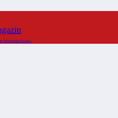
agazin
 Heftartikel lesen.