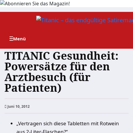
Zum
Inhalt
springen
TITANIC Gesundheit:
Powersätze für den
Arztbesuch (für
Patienten)
Juni 10, 2012
„Vertragen sich diese Tabletten mit Rotwein
aus 2-Liter-Flaschen?“