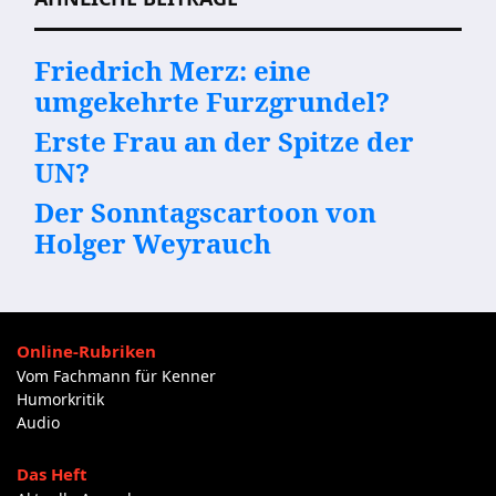
Friedrich Merz: eine
umgekehrte Furzgrundel?
Erste Frau an der Spitze der
UN?
Der Sonntagscartoon von
Holger Weyrauch
Online-Rubriken
Vom Fachmann für Kenner
Humorkritik
Audio
Das Heft