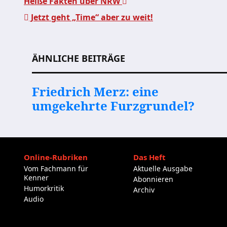
Heiße Fakten über NRW
Jetzt geht „Time“ aber zu weit!
Beitragsnavigation
ÄHNLICHE BEITRÄGE
Friedrich Merz: eine
umgekehrte Furzgrundel?
Online-Rubriken
Das Heft
Vom Fachmann für
Aktuelle Ausgabe
Kenner
Abonnieren
Humorkritik
Archiv
Audio