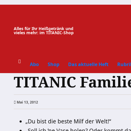
Zum
Inhalt
springen
Alles für Ihr Heißgetränk und
vieles mehr: im TITANIC-Shop
Abo
Shop
Das aktuelle Heft
Rubri
TITANIC Familie
Mai 13, 2012
„Du bist die beste Milf der Welt!“
„Soll ich ’ne Vase holen? Oder kommt da