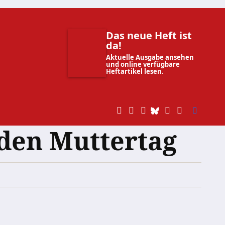
Das neue Heft ist
da!
Aktuelle Ausgabe ansehen
und online verfügbare
Heftartikel lesen.
 den Muttertag