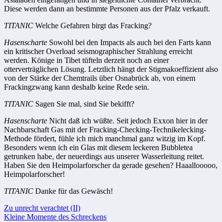
Diese werden dann an bestimmte Personen aus der Pfalz verkauft.
TITANIC
Welche Gefahren birgt das Fracking?
Hasenscharte
Sowohl bei den Impacts als auch bei den Farts kann
ein kritischer Overload seismographischer Strahlung erreicht
werden. Könige in Tibet tüfteln derzeit noch an einer
otterverträglichen Lösung. Letztlich hängt der Stigmakoeffizient also
von der Stärke der Chemtrails über Osnabrück ab, von einem
Frackingzwang kann deshalb keine Rede sein.
TITANIC
Sagen Sie mal, sind Sie bekifft?
Hasenscharte
Nicht daß ich wüßte. Seit jedoch Exxon hier in der
Nachbarschaft Gas mit der Fracking-Checking-Technikelecking-
Methode fördert, fühle ich mich manchmal ganz witzig im Kopf.
Besonders wenn ich ein Glas mit diesem leckeren Bubbletea
getrunken habe, der neuerdings aus unserer Wasserleitung reitet.
Haben Sie den Heimpolarforscher da gerade gesehen? Haaallooooo,
Heimpolarforscher!
TITANIC
Danke für das Gewäsch!
Beitragsnavigation
Zu unrecht verachtet (II)
Kleine Momente des Schreckens