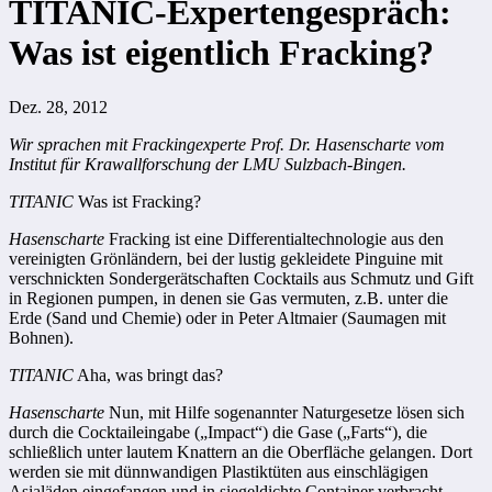
TITANIC-Expertengespräch:
Was ist eigentlich Fracking?
Dez. 28, 2012
Wir sprachen mit Frackingexperte Prof. Dr. Hasenscharte vom
Institut für Krawallforschung der LMU Sulzbach-Bingen.
TITANIC
Was ist Fracking?
Hasenscharte
Fracking ist eine Differentialtechnologie aus den
vereinigten Grönländern, bei der lustig gekleidete Pinguine mit
verschnickten Sondergerätschaften Cocktails aus Schmutz und Gift
in Regionen pumpen, in denen sie Gas vermuten, z.B. unter die
Erde (Sand und Chemie) oder in Peter Altmaier (Saumagen mit
Bohnen).
TITANIC
Aha, was bringt das?
Hasenscharte
Nun, mit Hilfe sogenannter Naturgesetze lösen sich
durch die Cocktaileingabe („Impact“) die Gase („Farts“), die
schließlich unter lautem Knattern an die Oberfläche gelangen. Dort
werden sie mit dünnwandigen Plastiktüten aus einschlägigen
Asialäden eingefangen und in siegeldichte Container verbracht.