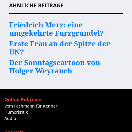
ÄHNLICHE BEITRÄGE
Friedrich Merz: eine
umgekehrte Furzgrundel?
Erste Frau an der Spitze der
UN?
Der Sonntagscartoon von
Holger Weyrauch
Online-Rubriken
Vom Fachmann für Kenner
Humorkritik
Audio