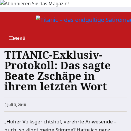
Zum
Inhalt
springen
TITANIC-Exklusiv-
Protokoll: Das sagte
Beate Zschäpe in
ihrem letzten Wort
Juli 3, 2018
„Hoher Volksgerichtshof, verehrte Anwesende –
huch, so klingt meine Stimme? Hatte ich ganz