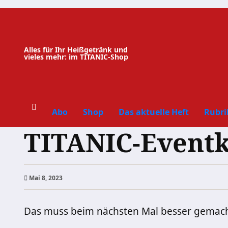
Zum
Inhalt
springen
Alles für Ihr Heißgetränk und
vieles mehr: im TITANIC-Shop
Abo
Shop
Das aktuelle Heft
Rubri
TITANIC-Eventk
Mai 8, 2023
Das muss beim nächsten Mal besser gemac