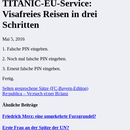
TITANIC-EU-Service:
Visafreies Reisen in drei
Schritten
Mai 5, 2016
1. Falsche PIN eingeben.
2. Noch mal falsche PIN eingeben.
3. Erneut falsche PIN eingeben.
Fertig.
Beitragsnavigation
Selten gesprochene Sätze (FC-Bayern-Edition)
Re:publica – Ve:rsuch ei:ner Bi:lanz
Ähnliche Beiträge
Friedrich Merz: eine umgekehrte Furzgrundel?
Erste Frau an der Spitze der UN?