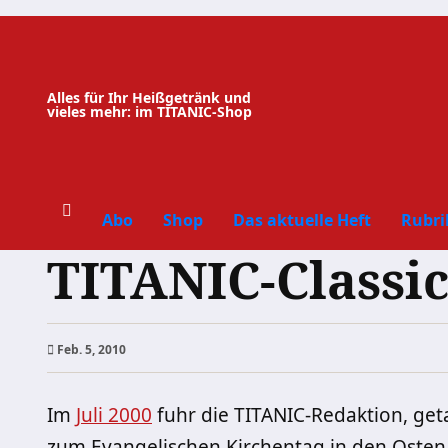
Zum
Inhalt
springen
Alles für Ihr Heißgetränk und
vieles mehr: im TITANIC-Shop
Abo
Shop
Das aktuelle Heft
Rubri
TITANIC-Classic
Feb. 5, 2010
Im
Juli 2000
fuhr die TITANIC-Redaktion, get
zum Evangelischen Kirchentag in den Osten