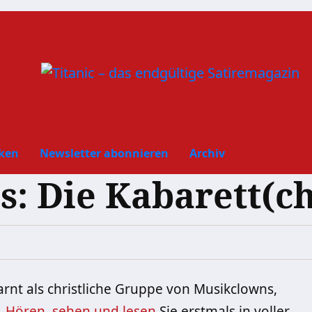
ken
Newsletter abonnieren
Archiv
s: Die Kabarett(ch
arnt als christliche Gruppe von Musikclowns,
.
Hören, sehen und lesen
Sie erstmals in voller