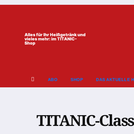
Zum
Inhalt
springen
Alles für Ihr Heißgetränk und
vieles mehr: im TITANIC-
Shop
ABO
SHOP
DAS AKTUELLE 
TITANIC-Class