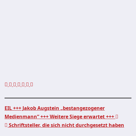
EIL +++ Jakob Augstein „bestangezogener
Medienmann“ +++ Weitere Siege erwartet +++
Beitragsnavigation
Schriftsteller, die sich nicht durchgesetzt haben