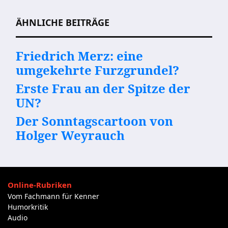
ÄHNLICHE BEITRÄGE
Friedrich Merz: eine
umgekehrte Furzgrundel?
Erste Frau an der Spitze der
UN?
Der Sonntagscartoon von
Holger Weyrauch
Online-Rubriken
Vom Fachmann für Kenner
Humorkritik
Audio