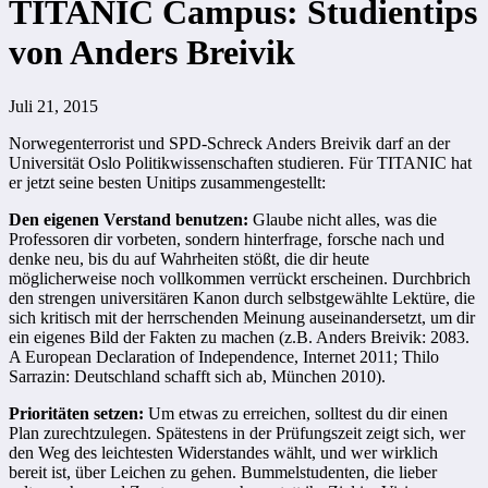
TITANIC Campus: Studientips
von Anders Breivik
Juli 21, 2015
Norwegenterrorist und SPD-Schreck Anders Breivik darf an der
Universität Oslo Politikwissenschaften studieren. Für TITANIC hat
er jetzt seine besten Unitips zusammengestellt:
Den eigenen Verstand benutzen:
Glaube nicht alles, was die
Professoren dir vorbeten, sondern hinterfrage, forsche nach und
denke neu, bis du auf Wahrheiten stößt, die dir heute
möglicherweise noch vollkommen verrückt erscheinen. Durchbrich
den strengen universitären Kanon durch selbstgewählte Lektüre, die
sich kritisch mit der herrschenden Meinung auseinandersetzt, um dir
ein eigenes Bild der Fakten zu machen (z.B. Anders Breivik: 2083.
A European Declaration of Independence, Internet 2011; Thilo
Sarrazin: Deutschland schafft sich ab, München 2010).
Prioritäten setzen:
Um etwas zu erreichen, solltest du dir einen
Plan zurechtzulegen. Spätestens in der Prüfungszeit zeigt sich, wer
den Weg des leichtesten Widerstandes wählt, und wer wirklich
bereit ist, über Leichen zu gehen. Bummelstudenten, die lieber