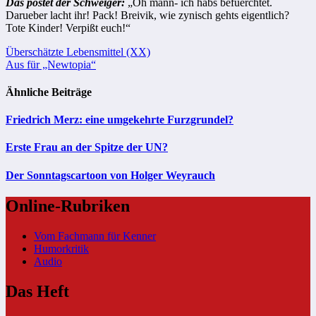
Das postet der Schweiger:
„Oh mann- ich habs befuerchtet.
Darueber lacht ihr! Pack! Breivik, wie zynisch gehts eigentlich?
Tote Kinder! Verpißt euch!“
Beitragsnavigation
Überschätzte Lebensmittel (XX)
Aus für „Newtopia“
Ähnliche Beiträge
Friedrich Merz: eine umgekehrte Furzgrundel?
Erste Frau an der Spitze der UN?
Der Sonntagscartoon von Holger Weyrauch
Online-Rubriken
Vom Fachmann für Kenner
Humorkritik
Audio
Das Heft