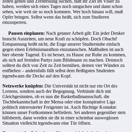
zelten gehen und Zerstreuung suchen, statt ihr Ziel im Visier zu
haben, werden sich eines Tages noch umgucken und dann schon
sehen, wie weit sie so noch kommen. Wer hoch hinaus will, muß
Opfer bringen. Selbst wenn das heißt, sich zum Studieren
einzusperren.
Pausen einplanen:
Nach getaner Arbeit gilt: Ein jeder Denker
braucht Auszeiten, um neue Kraft zu schöpfen. Doch Obacht!
Entspannung heißt nicht, die Enge unserer Studierstube einfach
gegen einen Erlebnismarathon einzutauschen. Maßhalten ist auch
hier oberste Tugend. Es ist besser, zu Hause zur Ruhe zu kommen,
als sich auf fremden Partys zum Blödmann zu machen. Dennoch
solltest du dich von Zeit zu Zeit bemühen, deinen vier Wänden zu
entfliehen – andernfalls fällt selbst dem fleißigsten Studenten
irgendwann die Decke auf den Kopf.
Netzwerke knüpfen:
Die Universität ist nicht nur ein Ort des
Lernens, sondern auch der Begegnung. Verbünde dich mit
Gleichgesinnten, ob es nun die Basketballmannschaft, die
Tischbekanntschaft in der Mensa oder eine konspirative Liga
politisch interessierter Freigeister ist. Auch flüchtige Kontakte
können unser Fortkommen befördern. Sei anderen gegenüber stets
hilfsbereit, dann werden sie dir in einer scheinbar ausweglosen
Situation vielleicht irgendwann eine Tür öffnen.