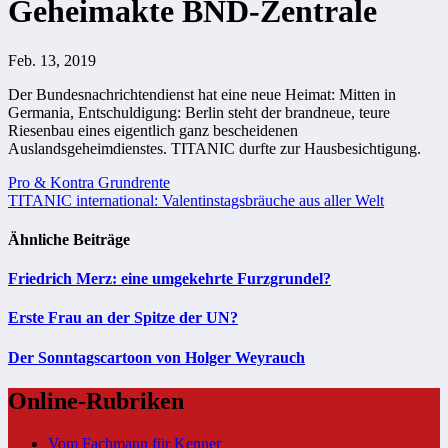
Geheimakte BND-Zentrale
Feb. 13, 2019
Der Bundesnachrichtendienst hat eine neue Heimat: Mitten in
Germania, Entschuldigung: Berlin steht der brandneue, teure
Riesenbau eines eigentlich ganz bescheidenen
Auslandsgeheimdienstes. TITANIC durfte zur Hausbesichtigung.
Beitragsnavigation
Pro & Kontra Grundrente
TITANIC international: Valentinstagsbräuche aus aller Welt
Ähnliche Beiträge
Friedrich Merz: eine umgekehrte Furzgrundel?
Erste Frau an der Spitze der UN?
Der Sonntagscartoon von Holger Weyrauch
Online-Rubriken
Vom Fachmann für Kenner