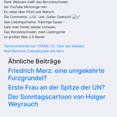
Dank Webcam stellt das Borstenschwein
bei YouTube Monologe rein.
Es redet über Pfuhl und Matsch.
Die Comments: „LOL“ und „Geiler Quatsch!
“
Sein Lieblingsthema: Trächt’ge Sauen –
kann man immer wieder schauen.
Das Borstenschwein: mein Lieblingstier
im großen Web 2.0 Revier.
Beitragsnavigation
Tierwochenende bei TITANIC (1): Tanz den Kakadu!
Wulf Bernotat, Energietyrann mit Herz
Ähnliche Beiträge
Friedrich Merz: eine umgekehrte
Furzgrundel?
Erste Frau an der Spitze der UN?
Der Sonntagscartoon von Holger
Weyrauch