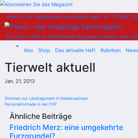
Zum
Alles für Ihr Heißgetränk und vieles mehr: im TITANIC-S
Inhalt
springen
Das neue Heft ist da!
Aktuelle Ausgabe ansehen und onli
Abo
Shop
Das aktuelle Heft
Rubriken
News
Tierwelt aktuell
Jan. 21, 2013
Beitragsnavigation
Stimmen zur Landtagswahl in Niedersachsen
Personalrochade in der FDP
Ähnliche Beiträge
Friedrich Merz: eine umgekehrte
Furzgrundel?