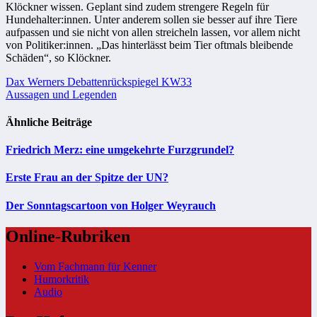
Klöckner wissen. Geplant sind zudem strengere Regeln für
Hundehalter:innen. Unter anderem sollen sie besser auf ihre Tiere
aufpassen und sie nicht von allen streicheln lassen, vor allem nicht
von Politiker:innen. „Das hinterlässt beim Tier oftmals bleibende
Schäden“, so Klöckner.
Beitragsnavigation
Dax Werners Debattenrückspiegel KW33
Aussagen und Legenden
Ähnliche Beiträge
Friedrich Merz: eine umgekehrte Furzgrundel?
Erste Frau an der Spitze der UN?
Der Sonntagscartoon von Holger Weyrauch
Online-Rubriken
Vom Fachmann für Kenner
Humorkritik
Audio