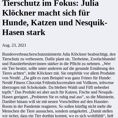
Tierschutz im Fokus: Julia
Klöckner macht sich für
Hunde, Katzen und Nesquik-
Hasen stark
Aug. 23, 2021
Bundesverbraucherschutzministerin Julia Klöckner beabsichtigt, den
Tierschutz zu verbessern. Dafür plant sie, Tierheime, Zoofachhandel
und Haustierbesitzer:innen stärker in die Pflicht zu nehmen. „Wer
ein Tier besitzt, sollte unter anderem auf die gesunde Ernährung des
Tieres achten“, teilte Klöckner mit. Sie empfehle vor allem Produkte
von Nestlé. „Da gibt es zum Beispiel was ganz Feines für Hunde:
Nestlé Fitness Chocolat Frühstückscerealien mit Vollkorn, teilweise
überzogen mit Schokolade. Da bleiben Waldi und Fiffi nebenbei
topfit.“ Das Produkt sei aber auch für Katzen, Fische und Nesquik-
Hasen geeignet. „Probieren Sie es ruhig mal aus“, so die Ministerin.
Darüber hinaus will sie mit neuen Vorschriften auf den Haustier-
Boom in der Pandemie reagieren. So sollen künftig nicht mehr die
Menschen die Tiere aussuchen, sondern umgekehrt. „Damit stellen
wir sicher, dass ein Tier dorthin kommt, wo es sich wohlfühlt“, ließ