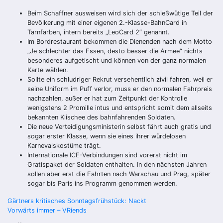
Beim Schaffner ausweisen wird sich der schießwütige Teil der
Bevölkerung mit einer eigenen 2.-Klasse-BahnCard in
Tarnfarben, intern bereits „LeoCard 2“ genannt.
Im Bordrestaurant bekommen die Dienenden nach dem Motto
„Je schlechter das Essen, desto besser die Armee“ nichts
besonderes aufgetischt und können von der ganz normalen
Karte wählen.
Sollte ein schludriger Rekrut versehentlich zivil fahren, weil er
seine Uniform im Puff verlor, muss er den normalen Fahrpreis
nachzahlen, außer er hat zum Zeitpunkt der Kontrolle
wenigstens 2 Promille intus und entspricht somit dem allseits
bekannten Klischee des bahnfahrenden Soldaten.
Die neue Verteidigungsministerin selbst fährt auch gratis und
sogar erster Klasse, wenn sie eines ihrer würdelosen
Karnevalskostüme trägt.
Internationale ICE-Verbindungen sind vorerst nicht im
Gratispaket der Soldaten enthalten. In den nächsten Jahren
sollen aber erst die Fahrten nach Warschau und Prag, später
sogar bis Paris ins Programm genommen werden.
Beitragsnavigation
Gärtners kritisches Sonntagsfrühstück: Nackt
Vorwärts immer – VRiends