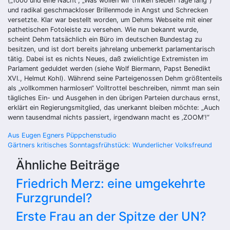
(„1000 und eine Nacht“, „Was wollen wir trinken sieben Tage lang“)
und radikal geschmackloser Brillenmode in Angst und Schrecken
versetzte. Klar war bestellt worden, um Dehms Webseite mit einer
pathetischen Fotoleiste zu versehen. Wie nun bekannt wurde,
scheint Dehm tatsächlich ein Büro im deutschen Bundestag zu
besitzen, und ist dort bereits jahrelang unbemerkt parlamentarisch
tätig. Dabei ist es nichts Neues, daß zwielichtige Extremisten im
Parlament geduldet werden (siehe Wolf Biermann, Papst Benedikt
XVI., Helmut Kohl). Während seine Parteigenossen Dehm größtenteils
als „vollkommen harmlosen“ Volltrottel beschreiben, nimmt man sein
tägliches Ein- und Ausgehen in den übrigen Parteien durchaus ernst,
erklärt ein Regierungsmitglied, das unerkannt bleiben möchte: „Auch
wenn tausendmal nichts passiert, irgendwann macht es ‚ZOOM‘!“
Beitragsnavigation
Aus Eugen Egners Püppchenstudio
Gärtners kritisches Sonntagsfrühstück: Wunderlicher Volksfreund
Ähnliche Beiträge
Friedrich Merz: eine umgekehrte
Furzgrundel?
Erste Frau an der Spitze der UN?