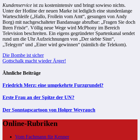
Kundenservice
ist zu kostenintensiv und bringt sowieso nichts.
Unter der Hotline der neuen Marke ist lediglich eine stundenlange
Warteschleife („Hallo, Frollein vom Amt“, gesungen von Andy
Borg) mit nachgeschalteter Bandansage abrufbar: „Fragen Sie doch
Ihren Frisör“. Völlig neue Wege wird McPhony im Bereich
Television beschreiten. Ein eigens gegründeter Spartenkanal sendet
rund um die Uhr Aufzeichnungen von „Der siebte Sinn“,
„Telegym“ und „Einer wird gewinnen“ (nämlich die Telekom).
Beitragsnavigation
Die Bombe ist sicher
Gottschalk macht wieder Ärger!
Ähnliche Beiträge
Friedrich Merz: eine umgekehrte Furzgrundel?
Erste Frau an der Spitze der UN?
Der Sonntagscartoon von Holger Weyrauch
Online-Rubriken
Vom Fachmann für Kenner