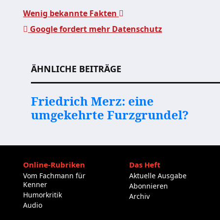
Wenig bekannte Fakten
Google fordert mehr Datenschutz
Beitragsnavigation
ÄHNLICHE BEITRÄGE
Friedrich Merz: eine
umgekehrte Furzgrundel?
Online-Rubriken
Das Heft
Vom Fachmann für
Aktuelle Ausgabe
Kenner
Abonnieren
Humorkritik
Archiv
Audio