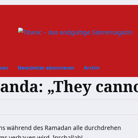
ken
Newsletter abonnieren
Archiv
nda: „They canno
ems während des Ramadan alle durchdrehen
s verhauen wird. Inschallah!